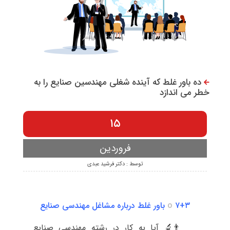
ده باور غلط که آینده شغلی مهندسین صنایع را به
خطر می اندازد
۱۵
فروردین
توسط : دکتر فرشید عبدی
۷+۳ باور غلط درباره مشاغل مهندسی صنایع
👨‍🔬 آیا به کار در رشته مهندسی صنایع